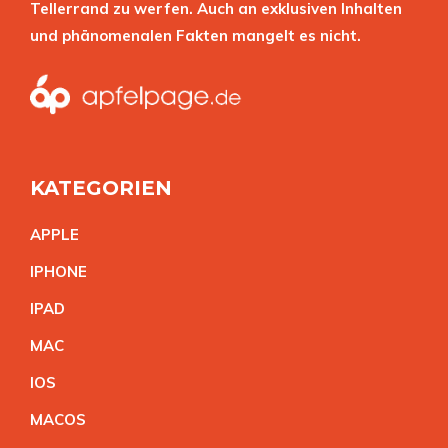
Tellerrand zu werfen. Auch an exklusiven Inhalten
und phänomenalen Fakten mangelt es nicht.
KATEGORIEN
APPL
E
IPHON
E
IPA
D
MA
C
IO
S
MACO
S