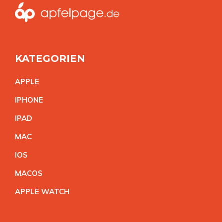
KATEGORIEN
APPL
E
IPHON
E
IPA
D
MA
C
IO
S
MACO
S
APPLE WATC
H