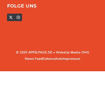
FOLGE UNS
© 2025 APFELPAGE.DE • WakeUp Media OHG
News Feed
Datenschutz
Impressum