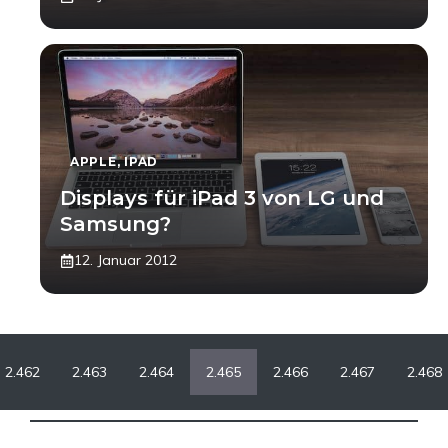
APPLE
,
IPAD
Displays für iPad 3 von LG und
Samsung?
12. Januar 2012
2.462
2.463
2.464
2.465
2.466
2.467
2.468