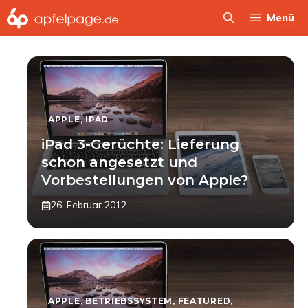
Zum
Menü
Inhalt
springen
APPLE
,
IPAD
iPad 3-Gerüchte: Lieferung
schon angesetzt und
Vorbestellungen von Apple?
26. Februar 2012
APPLE
,
BETRIEBSSYSTEM
,
FEATURED
,