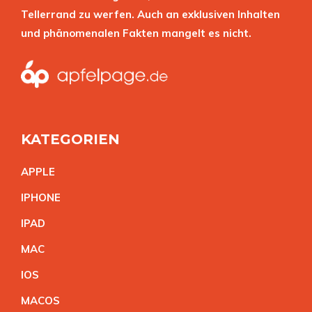
Tellerrand zu werfen. Auch an exklusiven Inhalten
und phänomenalen Fakten mangelt es nicht.
KATEGORIEN
APPL
E
IPHON
E
IPA
D
MA
C
IO
S
MACO
S