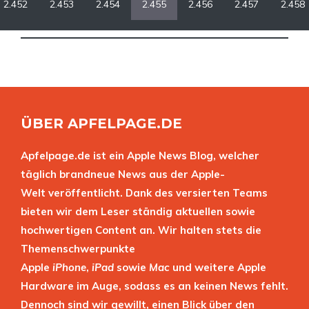
2.452
2.453
2.454
2.455
2.456
2.457
2.458
ÜBER APFELPAGE.DE
Apfelpage.de ist ein Apple News Blog, welcher
täglich brandneue News aus der Apple-
Welt veröffentlicht. Dank des versierten Teams
bieten wir dem Leser ständig aktuellen sowie
hochwertigen Content an. Wir halten stets die
Themenschwerpunkte
Apple
iPhone
,
iPad
sowie
Mac
und weitere Apple
Hardware im Auge, sodass es an keinen News fehlt.
Dennoch sind wir gewillt, einen Blick über den