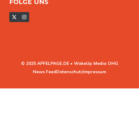
FOLGE UNS
© 2025 APFELPAGE.DE • WakeUp Media OHG
News Feed
Datenschutz
Impressum