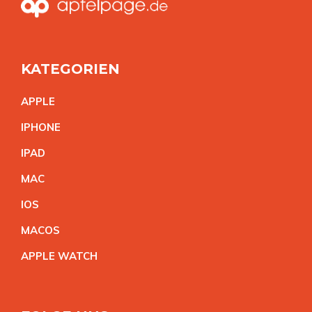
KATEGORIEN
APPL
E
IPHON
E
IPA
D
MA
C
IO
S
MACO
S
APPLE WATC
H