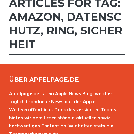
ARTICLES FOR TAG:
AMAZON
,
DATENSC
HUTZ
,
RING
,
SICHER
HEIT
ÜBER APFELPAGE.DE
Apfelpage.de ist ein Apple News Blog, welcher
täglich brandneue News aus der Apple-
Welt veröffentlicht. Dank des versierten Teams
bieten wir dem Leser ständig aktuellen sowie
hochwertigen Content an. Wir halten stets die
Themenschwerpunkte