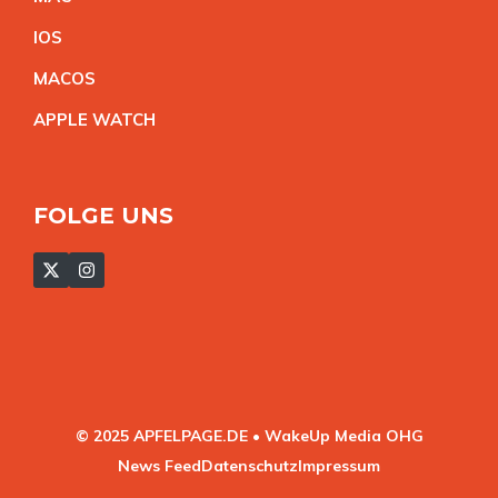
IO
S
MACO
S
APPLE WATC
H
FOLGE UNS
© 2025 APFELPAGE.DE • WakeUp Media OHG
News Feed
Datenschutz
Impressum