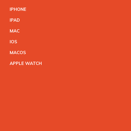
IPHON
E
IPA
D
MA
C
IO
S
MACO
S
APPLE WATC
H