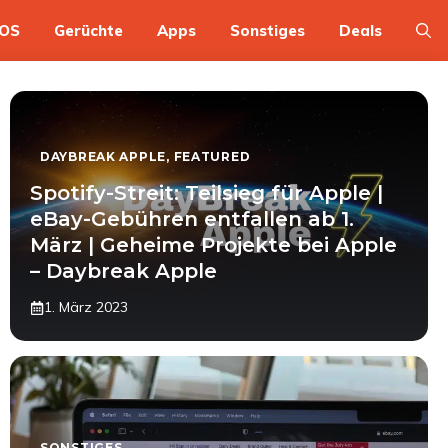
OS
Gerüchte
Apps
Sonstiges
Deals
DAYBREAK APPLE
,
FEATURED
Spotify-Streit: Teilsieg für Apple |
eBay-Gebühren entfallen ab 1.
März | Geheime Projekte bei Apple
– Daybreak Apple
1. März 2023
SONSTIGES