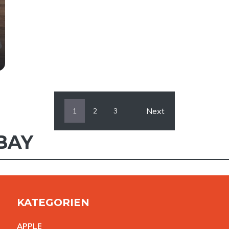
Next
1
2
3
BAY
KATEGORIEN
APPL
E