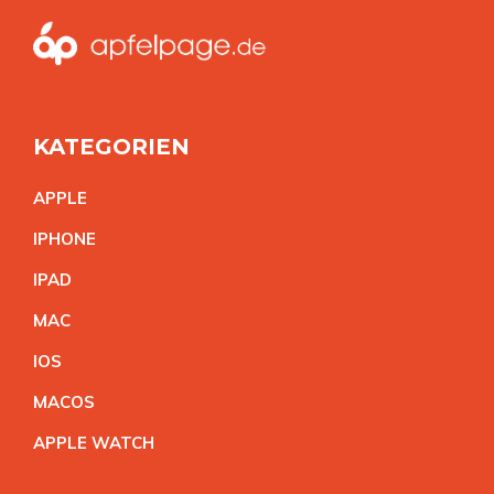
KATEGORIEN
APPL
E
IPHON
E
IPA
D
MA
C
IO
S
MACO
S
APPLE WATC
H