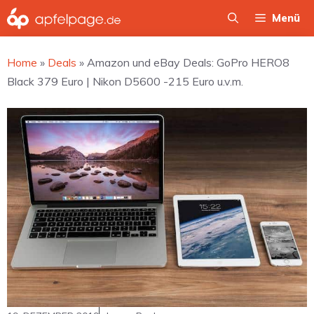
Zum
Menü
Inhalt
springen
Home
»
Deals
»
Amazon und eBay Deals: GoPro HERO8
Black 379 Euro | Nikon D5600 -215 Euro u.v.m.