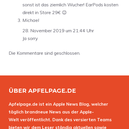
sonst ist das ziemlich Wucher! EarPods kosten
direkt in Store 29€ 😉
Michael
28. November 2019 um 21:44 Uhr
Ja sorry
Die Kommentare sind geschlossen.
ÜBER APFELPAGE.DE
Apfelpage.de ist ein Apple News Blog, welcher
täglich brandneue News aus der Apple-
Welt veröffentlicht. Dank des versierten Teams
bieten wir dem Leser ständig aktuellen sowie