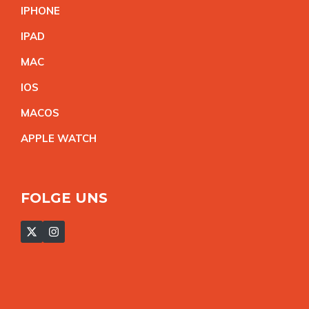
IPHON
E
IPA
D
MA
C
IO
S
MACO
S
APPLE WATC
H
FOLGE UNS