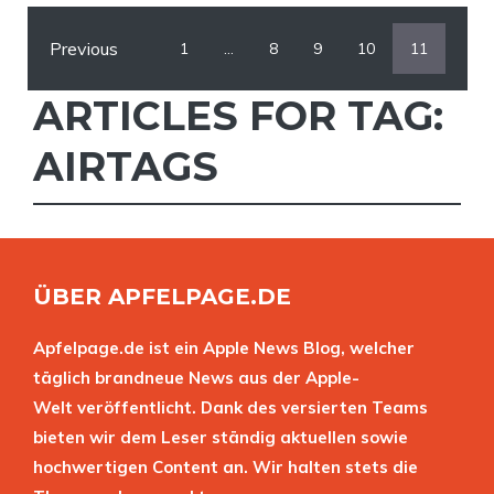
Previous
1
…
8
9
10
11
ARTICLES FOR TAG:
AIRTAGS
ÜBER APFELPAGE.DE
Apfelpage.de ist ein Apple News Blog, welcher
täglich brandneue News aus der Apple-
Welt veröffentlicht. Dank des versierten Teams
bieten wir dem Leser ständig aktuellen sowie
hochwertigen Content an. Wir halten stets die