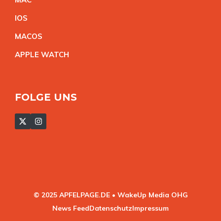
IO
S
MACO
S
APPLE WATC
H
FOLGE UNS
© 2025 APFELPAGE.DE • WakeUp Media OHG
News Feed
Datenschutz
Impressum