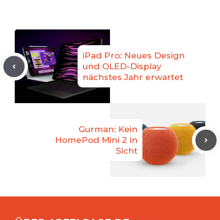
iPad Pro: Neues Design
und OLED-Display
nächstes Jahr erwartet
Gurman: Kein
HomePod Mini 2 in
Sicht