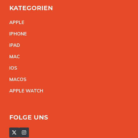
KATEGORIEN
APPL
E
IPHON
E
IPA
D
MA
C
IO
S
MACO
S
APPLE WATC
H
FOLGE UNS