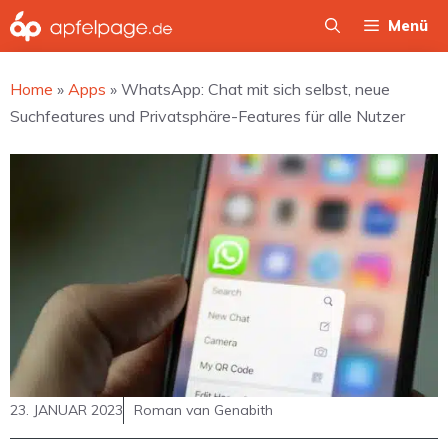
Zum
Menü
Inhalt
springen
Home
»
Apps
»
WhatsApp: Chat mit sich selbst, neue
Suchfeatures und Privatsphäre-Features für alle Nutzer
23. JANUAR 2023
Roman van Genabith