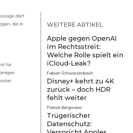
Aussage darf
gen, die in
WEITERE ARTIKEL
Apple gegen OpenAI
im Rechtsstreit:
Welche Rolle spielt ein
iCloud-Leak?
mt für
hnamigen
Fabian Schwarzenbach
Disney+ kehrt zu 4K
unter:
zurück – doch HDR
fehlt weiter
Patrick Bergmann
Trügerischer
Datenschutz:
Verspricht Apples