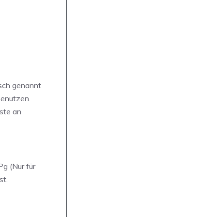
isch genannt
benutzen.
ste an
Pg (Nur für
st.