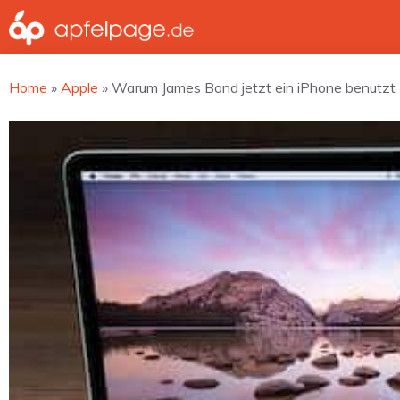
Zum
Inhalt
springen
Home
»
Apple
»
Warum James Bond jetzt ein iPhone benutzt 