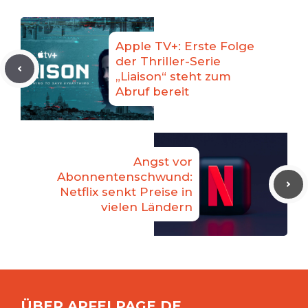
Apple TV+: Erste Folge
der Thriller-Serie
„Liaison“ steht zum
Abruf bereit
Angst vor
Abonnentenschwund:
Netflix senkt Preise in
vielen Ländern
ÜBER APFELPAGE.DE