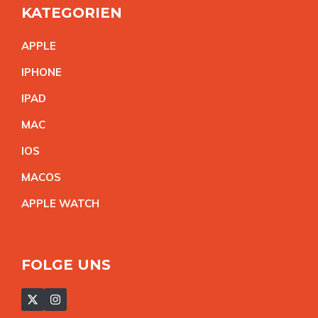
KATEGORIEN
APPL
E
IPHON
E
IPA
D
MA
C
IO
S
MACO
S
APPLE WATC
H
FOLGE UNS