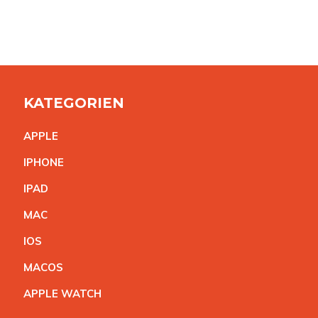
KATEGORIEN
APPL
E
IPHON
E
IPA
D
MA
C
IO
S
MACO
S
APPLE WATC
H