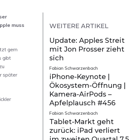
ser
Apple muss
WEITERE ARTIKEL
Update: Apples Streit
mit Jon Prosser zieht
tzt gern
sich
 gibt
zu
Fabian Schwarzenbach
r später
iPhone-Keynote |
Ökosystem-Öffnung |
Kamera-AirPods –
ckler
Apfelplausch #456
Fabian Schwarzenbach
Tablet-Markt geht
zurück: iPad verliert
im zweiten Quartal 7,5