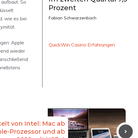
 aufbaut. So
Prozent
üsselt
Fabian Schwarzenbach
d, wie es bei
ymität.
ngen. Apple
QuickWin Casino Erfahrungen
ßend wieder
 anschließend
hnellstens
it von Intel: Mac ab
ple-Prozessor und ab