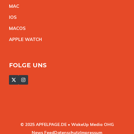
MA
C
IO
S
MACO
S
APPLE WATC
H
FOLGE UNS
© 2025 APFELPAGE.DE • WakeUp Media OHG
News Feed
Datenschutz
Impressum