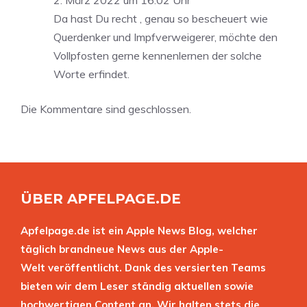
2. März 2022 um 16:02 Uhr
Da hast Du recht , genau so bescheuert wie
Querdenker und Impfverweigerer, möchte den
Vollpfosten gerne kennenlernen der solche
Worte erfindet.
Die Kommentare sind geschlossen.
ÜBER APFELPAGE.DE
Apfelpage.de ist ein Apple News Blog, welcher
täglich brandneue News aus der Apple-
Welt veröffentlicht. Dank des versierten Teams
bieten wir dem Leser ständig aktuellen sowie
hochwertigen Content an. Wir halten stets die