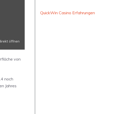
QuickWin Casino Erfahrungen
direkt öffnen
erfläche von
 14 noch
en Jahres