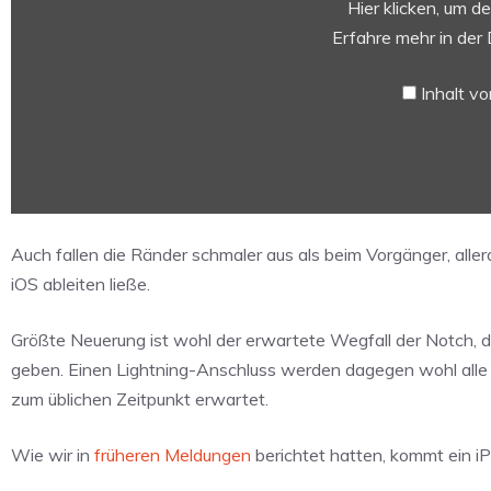
First
Hier klicken, um d
Look“
Erfahre mehr in der
von
YouTube
Inhalt v
anzeigen
Auch fallen die Ränder schmaler aus als beim Vorgänger, alle
iOS ableiten ließe.
Größte Neuerung ist wohl der erwartete Wegfall der Notch, d
geben. Einen Lightning-Anschluss werden dagegen wohl alle 
zum üblichen Zeitpunkt erwartet.
Wie wir in
früheren Meldungen
berichtet hatten, kommt ein 