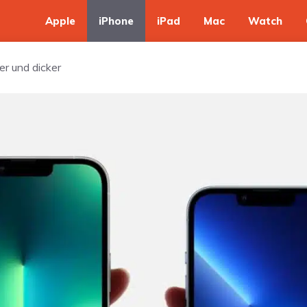
Apple
iPhone
iPad
Mac
Watch
r und dicker