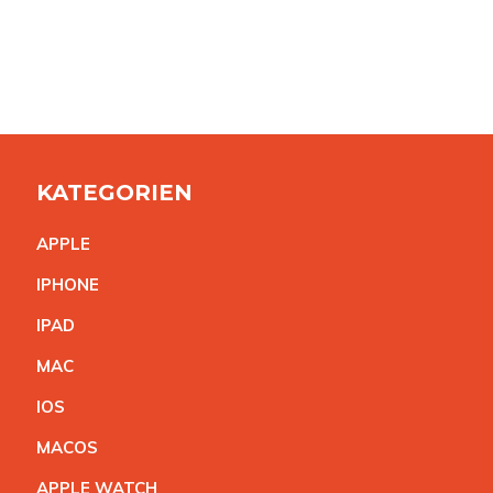
KATEGORIEN
APPL
E
IPHON
E
IPA
D
MA
C
IO
S
MACO
S
APPLE WATC
H