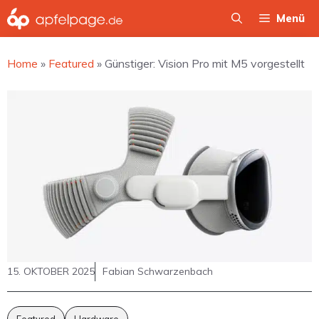
Zum
Menü
Inhalt
springen
Home
»
Featured
»
Günstiger: Vision Pro mit M5 vorgestellt
15. OKTOBER 2025
Fabian Schwarzenbach