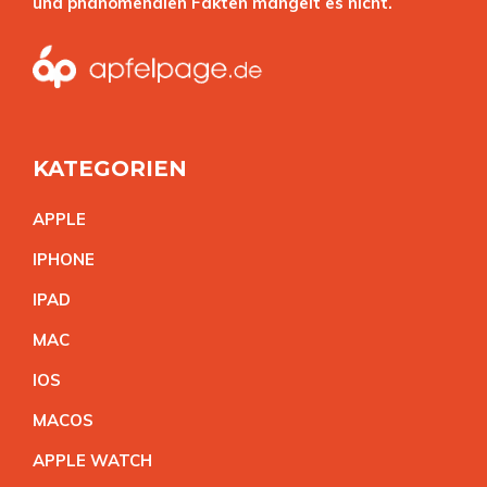
und phänomenalen Fakten mangelt es nicht.
KATEGORIEN
APPL
E
IPHON
E
IPA
D
MA
C
IO
S
MACO
S
APPLE WATC
H