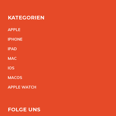
KATEGORIEN
APPL
E
IPHON
E
IPA
D
MA
C
IO
S
MACO
S
APPLE WATC
H
FOLGE UNS