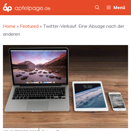
Zum
Menü
Inhalt
springen
Home
»
Featured
»
Twitter-Verkauf: Eine Absage nach der
anderen