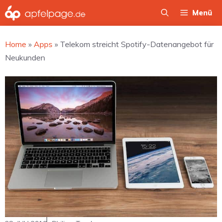
Zum
Menü
Inhalt
springen
Home
»
Apps
»
Telekom streicht Spotify-Datenangebot für
Neukunden