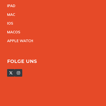
IPA
D
MA
C
IO
S
MACO
S
APPLE WATC
H
FOLGE UNS