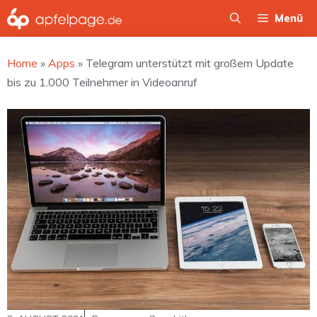
Zum
Menü
Inhalt
springen
Home
»
Apps
»
Telegram unterstützt mit großem Update
bis zu 1.000 Teilnehmer in Videoanruf