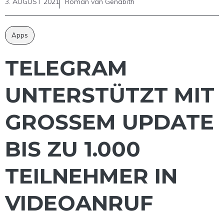
3. AUGUST 2021
Roman van Genabith
Apps
TELEGRAM
UNTERSTÜTZT MIT
GROSSEM UPDATE B
IS ZU 1.000 T
EILNEHMER IN V
IDEOANRUF