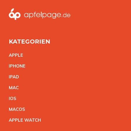
KATEGORIEN
APPL
E
IPHON
E
IPA
D
MA
C
IO
S
MACO
S
APPLE WATC
H