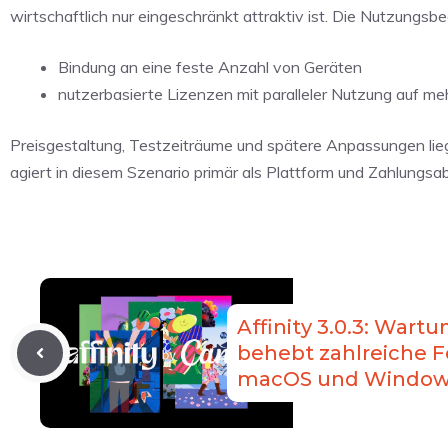
wirtschaftlich nur eingeschränkt attraktiv ist. Die Nutzungs
Bindung an eine feste Anzahl von Geräten
nutzerbasierte Lizenzen mit paralleler Nutzung auf m
Preisgestaltung, Testzeiträume und spätere Anpassungen lieg
agiert in diesem Szenario primär als Plattform und Zahlungsabwi
Affinity 3.0.3: War
behebt zahlreiche F
macOS und Windo