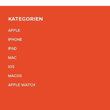
KATEGORIEN
APPL
E
IPHON
E
IPA
D
MA
C
IO
S
MACO
S
APPLE WATC
H