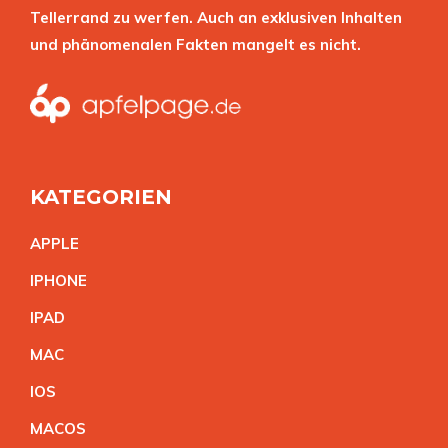
Tellerrand zu werfen. Auch an exklusiven Inhalten
und phänomenalen Fakten mangelt es nicht.
KATEGORIEN
APPL
E
IPHON
E
IPA
D
MA
C
IO
S
MACO
S