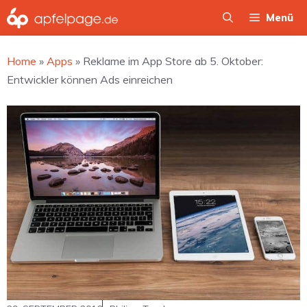
Zum
Menü
Inhalt
springen
Home
»
Apps
»
Reklame im App Store ab 5. Oktober:
Entwickler können Ads einreichen