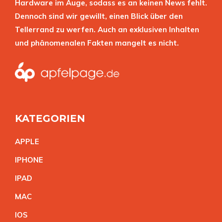
Hardware im Auge, sodass es an keinen News fehlt.
Dennoch sind wir gewillt, einen Blick über den
Tellerrand zu werfen. Auch an exklusiven Inhalten
und phänomenalen Fakten mangelt es nicht.
KATEGORIEN
APPL
E
IPHON
E
IPA
D
MA
C
IO
S