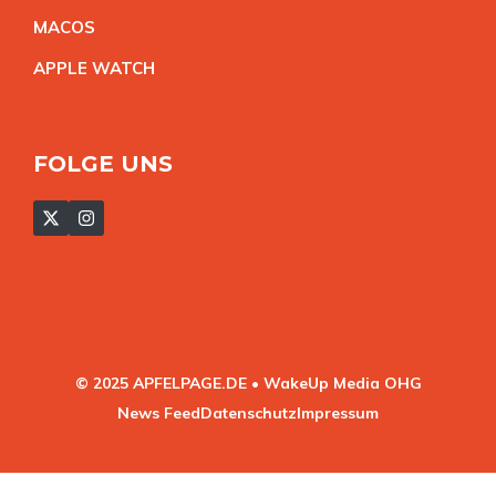
MACO
S
APPLE WATC
H
FOLGE UNS
© 2025 APFELPAGE.DE • WakeUp Media OHG
News Feed
Datenschutz
Impressum