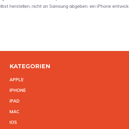
selbst herstellen, nicht an Samsung abgeben. ein iPhone entwi
KATEGORIEN
APPL
E
IPHON
E
IPA
D
MA
C
IO
S