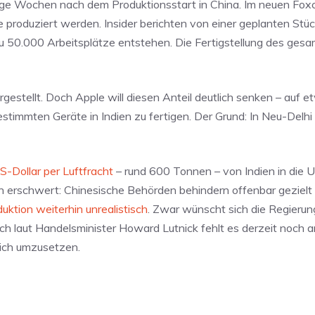
wenige Wochen nach dem Produktionsstart in China. Im neuen F
produziert werden. Insider berichten von einer geplanten Stüc
u 50.000 Arbeitsplätze entstehen. Die Fertigstellung des ges
rgestellt. Doch Apple will diesen Anteil deutlich senken – auf 
bestimmten Geräte in Indien zu fertigen. Der Grund: In Neu-Delhi 
S-Dollar per Luftfracht
– rund 600 Tonnen – von Indien in die U
h erschwert: Chinesische Behörden behindern offenbar gezielt 
uktion weiterhin unrealistisch
. Zwar wünscht sich die Regierun
ch laut Handelsminister Howard Lutnick fehlt es derzeit noch 
lich umzusetzen.