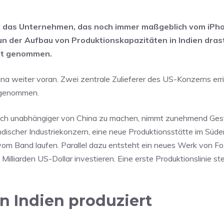
r das Unternehmen, das noch immer maßgeblich vom iPho
n der Aufbau von Produktionskapazitäten in Indien dras
icht genommen.
ina weiter voran. Zwei zentrale Zulieferer des US-Konzerns er
ufgenommen.
sich unabhängiger von China zu machen, nimmt zunehmend Gest
ndischer Industriekonzern, eine neue Produktionsstätte im Süde
 vom Band laufen. Parallel dazu entsteht ein neues Werk von F
Milliarden US-Dollar investieren. Eine erste Produktionslinie st
n Indien produziert