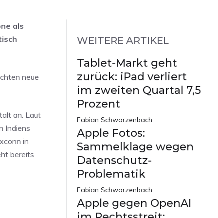
ne als
tisch
WEITERE ARTIKEL
Tablet-Markt geht
zurück: iPad verliert
richten neue
im zweiten Quartal 7,5
Prozent
alt an. Laut
Fabian Schwarzenbach
n Indiens
Apple Fotos:
oxconn in
Sammelklage wegen
eht bereits
Datenschutz-
Problematik
Fabian Schwarzenbach
Apple gegen OpenAI
im Rechtsstreit: