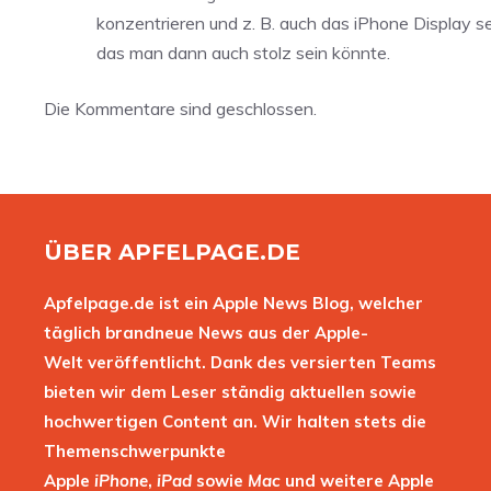
konzentrieren und z. B. auch das iPhone Display 
das man dann auch stolz sein könnte.
Die Kommentare sind geschlossen.
ÜBER APFELPAGE.DE
Apfelpage.de ist ein Apple News Blog, welcher
täglich brandneue News aus der Apple-
Welt veröffentlicht. Dank des versierten Teams
bieten wir dem Leser ständig aktuellen sowie
hochwertigen Content an. Wir halten stets die
Themenschwerpunkte
Apple
iPhone
,
iPad
sowie
Mac
und weitere Apple