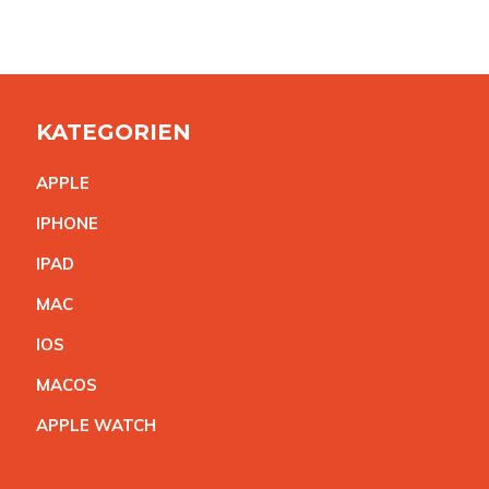
KATEGORIEN
APPL
E
IPHON
E
IPA
D
MA
C
IO
S
MACO
S
APPLE WATC
H