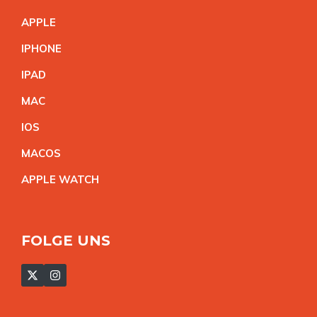
APPL
E
IPHON
E
IPA
D
MA
C
IO
S
MACO
S
APPLE WATC
H
FOLGE UNS