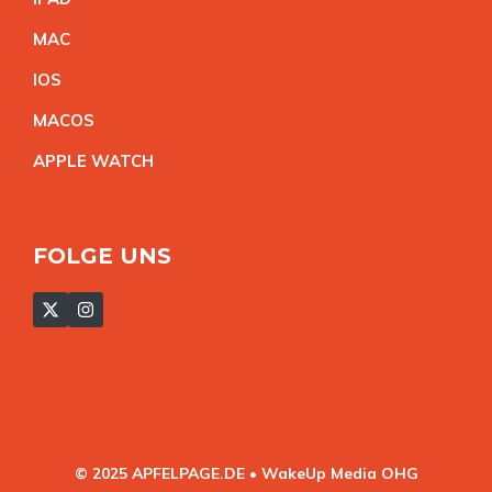
MA
C
IO
S
MACO
S
APPLE WATC
H
FOLGE UNS
© 2025 APFELPAGE.DE • WakeUp Media OHG