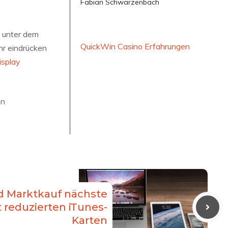
Fabian Schwarzenbach
n unter dem
QuickWin Casino Erfahrungen
hr eindrücken
isplay
en
d Marktkauf nächste
reduzierten iTunes-
Karten