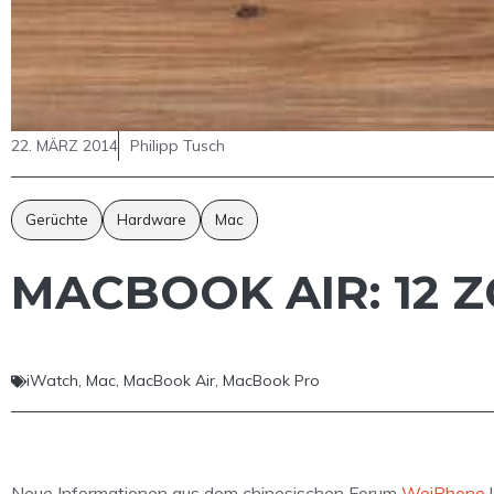
22. MÄRZ 2014
Philipp Tusch
Gerüchte
Hardware
Mac
MACBOOK AIR: 12 
iWatch
,
Mac
,
MacBook Air
,
MacBook Pro
Neue Informationen aus dem chinesischen Forum
WeiPhone