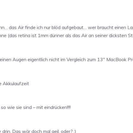
ünn… das Air finde ich nur blöd aufgebaut… wer braucht einen La
ne (das retina ist 1mm dünner als das Air an seiner dicksten Ste
n meinen Augen eigentlich nicht im Vergleich zum 13″ MacBook Pr
re Akkulaufzeit
 so wie sie sind – mit eindrücken!!!!
y drin. Das wär doch mal geil, oder? ;)