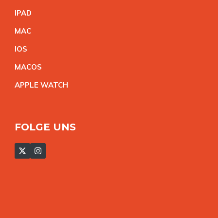
IPA
D
MA
C
IO
S
MACO
S
APPLE WATC
H
FOLGE UNS