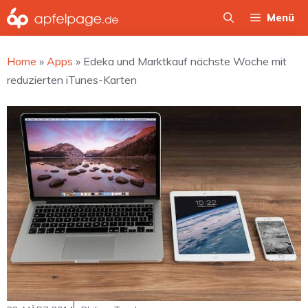
Zum
Menü
Inhalt
springen
Home
»
Apps
»
Edeka und Marktkauf nächste Woche mit
reduzierten iTunes-Karten