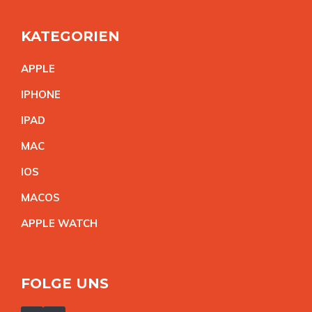
KATEGORIEN
APPL
E
IPHON
E
IPA
D
MA
C
IO
S
MACO
S
APPLE WATC
H
FOLGE UNS