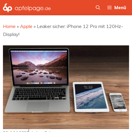
Zum
Menü
Inhalt
springen
Home
»
Apple
»
Leaker sicher: iPhone 12 Pro mit 120Hz-
Display!