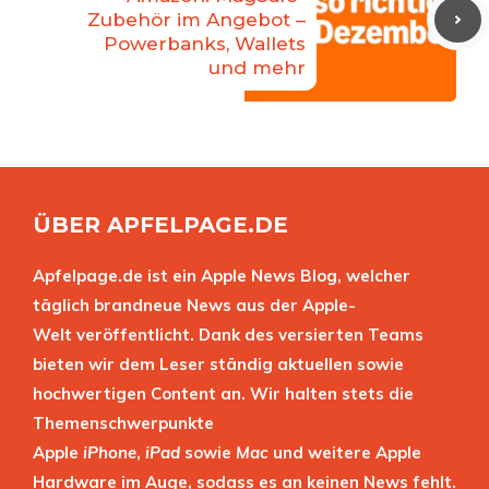
Zubehör im Angebot –
Powerbanks, Wallets
und mehr
ÜBER APFELPAGE.DE
Apfelpage.de ist ein Apple News Blog, welcher
täglich brandneue News aus der Apple-
Welt veröffentlicht. Dank des versierten Teams
bieten wir dem Leser ständig aktuellen sowie
hochwertigen Content an. Wir halten stets die
Themenschwerpunkte
Apple
iPhone
,
iPad
sowie
Mac
und weitere Apple
Hardware im Auge, sodass es an keinen News fehlt.