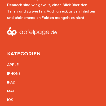
Dennoch sind wir gewillt, einen Blick über den
Tellerrand zu werfen. Auch an exklusiven Inhalten
und phänomenalen Fakten mangelt es nicht.
KATEGORIEN
APPL
E
IPHON
E
IPA
D
MA
C
IO
S