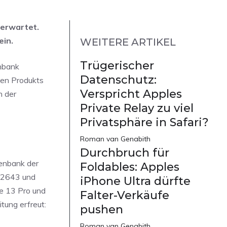
 erwartet.
ein.
WEITERE ARTIKEL
Trügerischer
enbank
Datenschutz:
uen Produkts
Verspricht Apples
h der
Private Relay zu viel
Privatsphäre in Safari?
Roman van Genabith
Durchbruch für
tenbank der
Foldables: Apples
A2643 und
iPhone Ultra dürfte
ne 13 Pro und
Falter-Verkäufe
tung erfreut:
pushen
Roman van Genabith