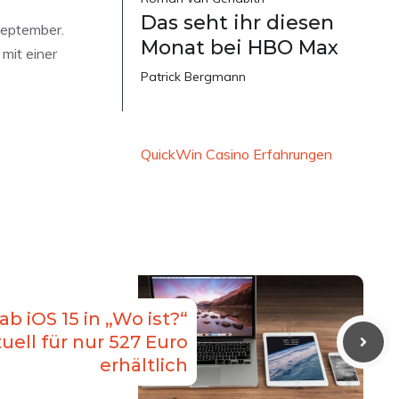
Das seht ihr diesen
September.
Monat bei HBO Max
mit einer
Patrick Bergmann
QuickWin Casino Erfahrungen
ab iOS 15 in „Wo ist?“
uell für nur 527 Euro
erhältlich