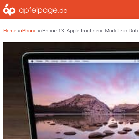
Zum
Inhalt
springen
Home
»
iPhone
»
iPhone 13: Apple trägt neue Modelle in Dat