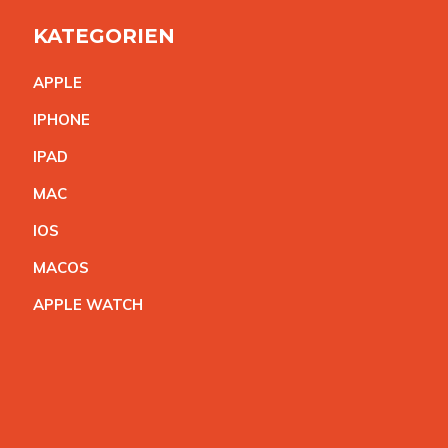
KATEGORIEN
APPL
E
IPHON
E
IPA
D
MA
C
IO
S
MACO
S
APPLE WATC
H