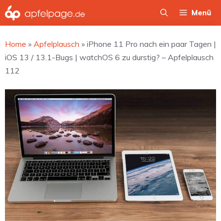
Zum
Menü
Inhalt
springen
Home
»
Apfelplausch
»
iPhone 11 Pro nach ein paar Tagen |
iOS 13 / 13.1-Bugs | watchOS 6 zu durstig? – Apfelplausch
112