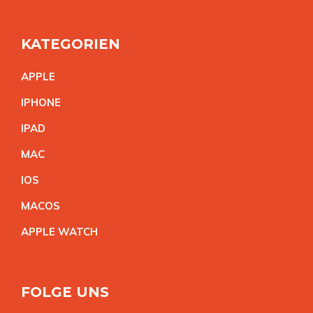
KATEGORIEN
APPL
E
IPHON
E
IPA
D
MA
C
IO
S
MACO
S
APPLE WATC
H
FOLGE UNS