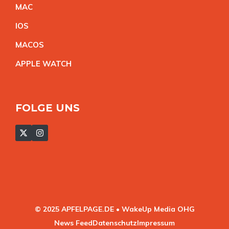
MA
C
IO
S
MACO
S
APPLE WATC
H
FOLGE UNS
© 2025 APFELPAGE.DE • WakeUp Media OHG
News Feed
Datenschutz
Impressum