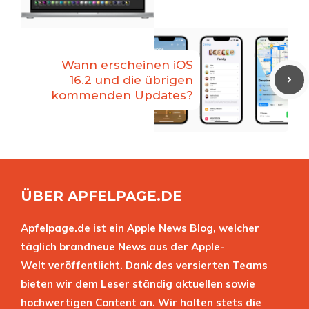
Wann erscheinen iOS
16.2 und die übrigen
kommenden Updates?
ÜBER APFELPAGE.DE
Apfelpage.de ist ein Apple News Blog, welcher
täglich brandneue News aus der Apple-
Welt veröffentlicht. Dank des versierten Teams
bieten wir dem Leser ständig aktuellen sowie
hochwertigen Content an. Wir halten stets die