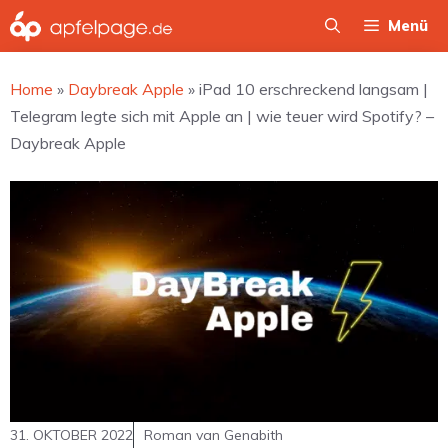
Zum
Menü
Inhalt
springen
Home
»
Daybreak Apple
»
iPad 10 erschreckend langsam |
Telegram legte sich mit Apple an | wie teuer wird Spotify? –
Daybreak Apple
31. OKTOBER 2022
Roman van Genabith