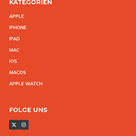
KATEGORIEN
APPL
E
IPHON
E
IPA
D
MA
C
IO
S
MACO
S
APPLE WATC
H
FOLGE UNS