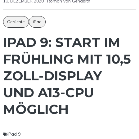
10. DEZEMBER 2020
Roman van Genabith
Gerüchte
iPad
IPAD 9: START IM
FRÜHLING MIT 10,5
ZOLL-DISPLAY
UND A13-CPU
MÖGLICH
iPad 9