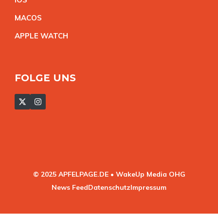
MACO
S
APPLE WATC
H
FOLGE UNS
© 2025 APFELPAGE.DE • WakeUp Media OHG
News Feed
Datenschutz
Impressum