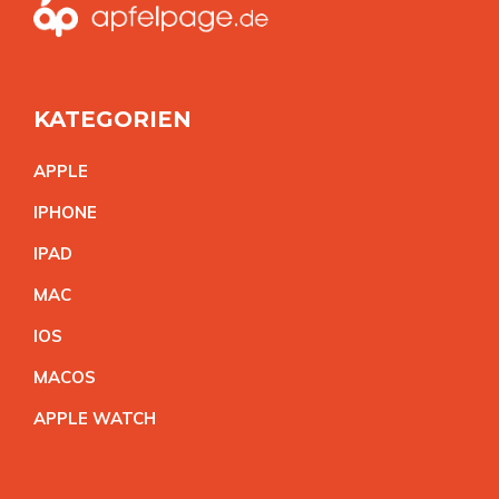
KATEGORIEN
APPL
E
IPHON
E
IPA
D
MA
C
IO
S
MACO
S
APPLE WATC
H