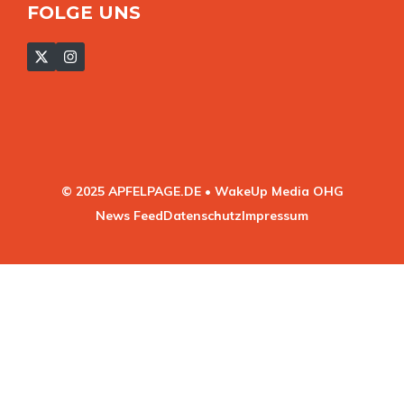
FOLGE UNS
© 2025 APFELPAGE.DE • WakeUp Media OHG
News Feed
Datenschutz
Impressum