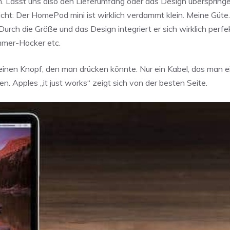
m. Lasst uns also den Lieferumfang oder das Design überspringen
leicht: Der HomePod mini ist wirklich verdammt klein. Meine Güte
Durch die Größe und das Design integriert er sich wirklich perfe
mmer-Hocker etc.
keinen Knopf, den man drücken könnte. Nur ein Kabel, das man 
n. Apples „it just works“ zeigt sich von der besten Seite.