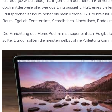
Ich rede (bzw. schreibe) nicht gerne um den heißen Brei heru
doch mittlerweile alle, wie das Ding aussieht. Halt, eines viel
Lautsprecher ist kaum höher als mein iPhone 12 Pro breit ist. 
Raum. Egal ob Fenstersims, Schreibtisch, Nachttisch, Badezi
Die Einrichtung des HomePod mini ist super einfach. Es gibt 
sollte. Darauf sollten die meisten selbst ohne Anleitung komme