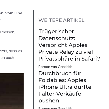
ten, vom One
n!
WEITERE ARTIKEL
Trügerischer
a meinen,
Datenschutz:
Verspricht Apples
aran, dass es
Private Relay zu viel
ren auch
Privatsphäre in Safari?
Roman van Genabith
Durchbruch für
Foldables: Apples
iPhone Ultra dürfte
Falter-Verkäufe
pushen
Roman van Genabith