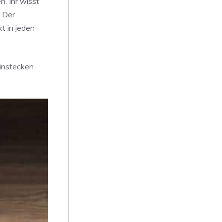
. Ihr wisst
. Der
kt in jeden
einstecken