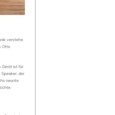
nik verstehe.
s Otto
Gerät ist für
 Speaker, der
chs neunte
öchte.