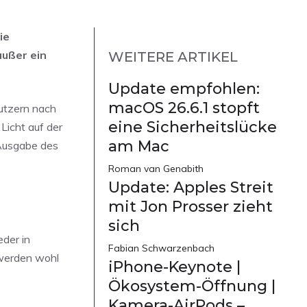
ie
außer ein
WEITERE ARTIKEL
Update empfohlen:
macOS 26.6.1 stopft
utzern nach
eine Sicherheitslücke
Licht auf der
am Mac
 Ausgabe des
Roman van Genabith
Update: Apples Streit
mit Jon Prosser zieht
sich
eder in
Fabian Schwarzenbach
 werden wohl
iPhone-Keynote |
Ökosystem-Öffnung |
Kamera-AirPods –