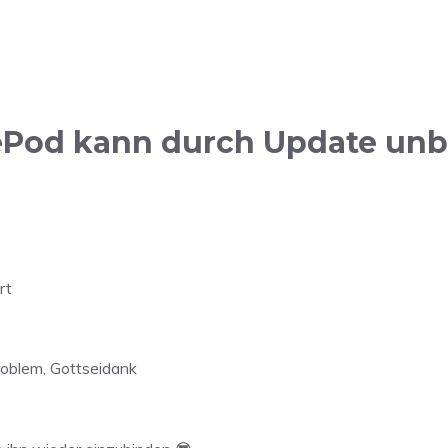
od kann durch Update unbr
rt
oblem, Gottseidank