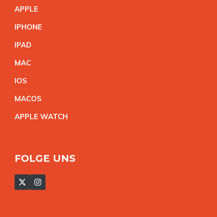
APPL
E
IPHON
E
IPA
D
MA
C
IO
S
MACO
S
APPLE WATC
H
FOLGE UNS