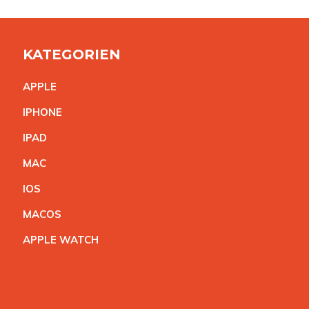
KATEGORIEN
APPL
E
IPHON
E
IPA
D
MA
C
IO
S
MACO
S
APPLE WATC
H