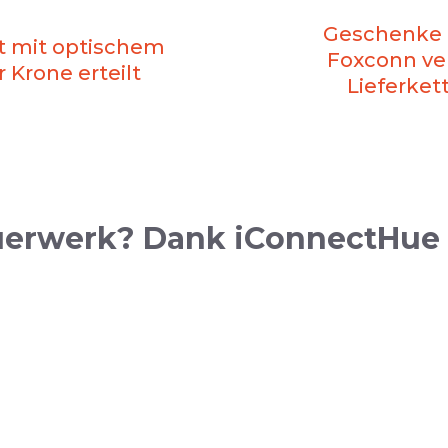
Geschenke f
t mit optischem
Foxconn ve
r Krone erteilt
Lieferke
uerwerk? Dank iConnectHue 