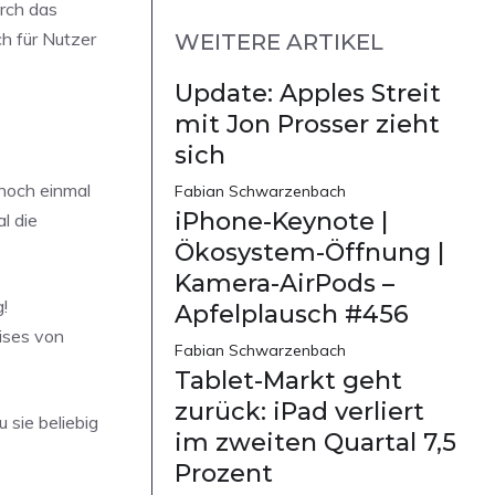
urch das
h für Nutzer
WEITERE ARTIKEL
Update: Apples Streit
mit Jon Prosser zieht
sich
 noch einmal
Fabian Schwarzenbach
iPhone-Keynote |
l die
Ökosystem-Öffnung |
Kamera-AirPods –
!
Apfelplausch #456
ises von
Fabian Schwarzenbach
Tablet-Markt geht
zurück: iPad verliert
 sie beliebig
im zweiten Quartal 7,5
Prozent