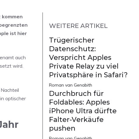
tz kommen
s begrenzten
WEITERE ARTIKEL
le ist hier
Trügerischer
Datenschutz:
Verspricht Apples
kenamt auch
Private Relay zu viel
setzt wird.
Privatsphäre in Safari?
Roman van Genabith
 Nachteil
Durchbruch für
in optischer
Foldables: Apples
iPhone Ultra dürfte
Falter-Verkäufe
Jahr
pushen
Roman van Genabith