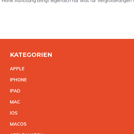
s! Hohe Auflösung bringt eigentlich nur was für Vergrößerungen
KATEGORIEN
APPL
E
IPHON
E
IPA
D
MA
C
IO
S
MACO
S