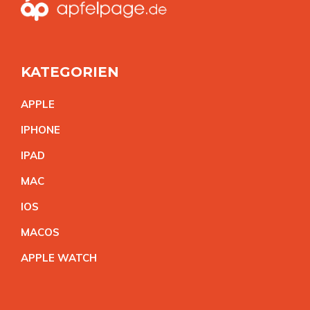
KATEGORIEN
APPL
E
IPHON
E
IPA
D
MA
C
IO
S
MACO
S
APPLE WATC
H