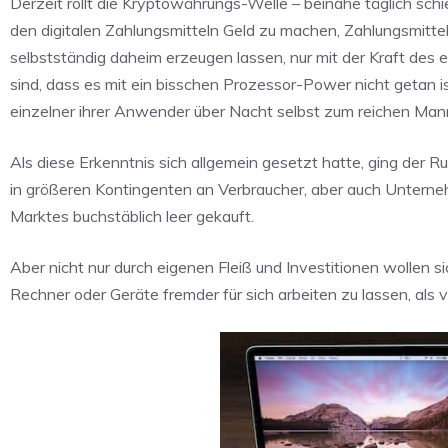
Derzeit rollt die Kryptowährungs-Welle – beinahe täglich sc
den digitalen Zahlungsmitteln Geld zu machen, Zahlungsmittel
selbstständig daheim erzeugen lassen, nur mit der Kraft des
sind, dass es mit ein bisschen Prozessor-Power nicht getan ist
einzelner ihrer Anwender über Nacht selbst zum reichen Ma
Als diese Erkenntnis sich allgemein gesetzt hatte, ging der R
in größeren Kontingenten an Verbraucher, aber auch Untern
Marktes buchstäblich leer gekauft.
Aber nicht nur durch eigenen Fleiß und Investitionen wollen 
Rechner oder Geräte fremder für sich arbeiten zu lassen, als v