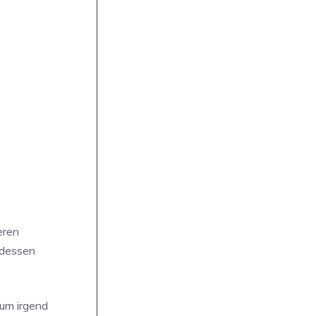
eren
ndessen
um irgend