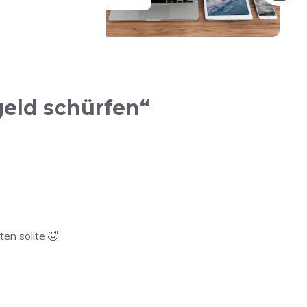
geld schürfen“
en sollte 🤣