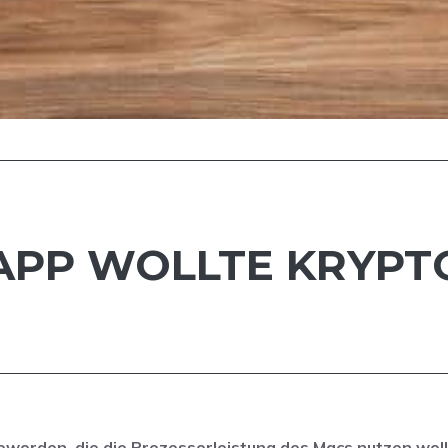
-APP WOLLTE KRYP
worden, die die Prozessorleistung des Macs nutzen woll