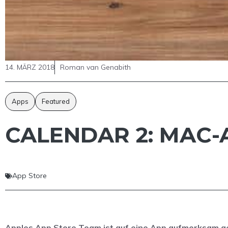
14. MÄRZ 2018
Roman van Genabith
Apps
Featured
CALENDAR 2: MAC
App Store
Apples App Store Team ist auf eine App aufmerksam ge