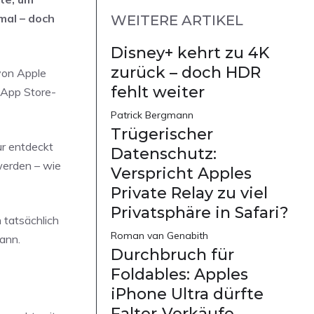
mal – doch
WEITERE ARTIKEL
Disney+ kehrt zu 4K
zurück – doch HDR
 von Apple
fehlt weiter
 App Store-
Patrick Bergmann
Trügerischer
ur entdeckt
Datenschutz:
werden – wie
Verspricht Apples
Private Relay zu viel
Privatsphäre in Safari?
h tatsächlich
Roman van Genabith
ann.
Durchbruch für
Foldables: Apples
iPhone Ultra dürfte
Falter-Verkäufe