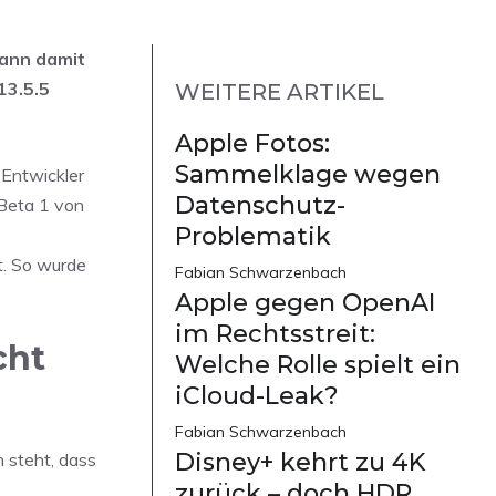
kann damit
13.5.5
WEITERE ARTIKEL
Apple Fotos:
Sammelklage wegen
 Entwickler
Datenschutz-
 Beta 1 von
Problematik
t. So wurde
Fabian Schwarzenbach
Apple gegen OpenAI
im Rechtsstreit:
cht
Welche Rolle spielt ein
iCloud-Leak?
Fabian Schwarzenbach
Disney+ kehrt zu 4K
 steht, dass
zurück – doch HDR