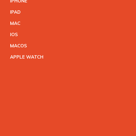
IPHON
E
IPA
D
MA
C
IO
S
MACO
S
APPLE WATC
H