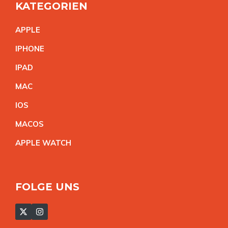
KATEGORIEN
APPL
E
IPHON
E
IPA
D
MA
C
IO
S
MACO
S
APPLE WATC
H
FOLGE UNS