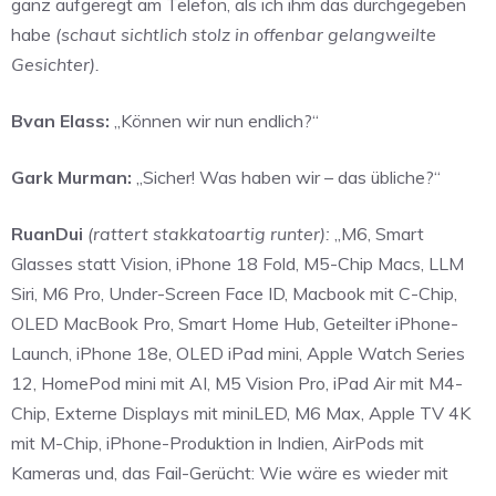
ganz aufgeregt am Telefon, als ich ihm das durchgegeben
habe
(schaut sichtlich stolz in offenbar gelangweilte
Gesichter).
Bvan Elass:
„Können wir nun endlich?“
Gark Murman:
„Sicher! Was haben wir – das übliche?“
RuanDui
(rattert stakkatoartig runter):
„M6, Smart
Glasses statt Vision, iPhone 18 Fold, M5-Chip Macs, LLM
Siri, M6 Pro, Under-Screen Face ID, Macbook mit C-Chip,
OLED MacBook Pro, Smart Home Hub, Geteilter iPhone-
Launch, iPhone 18e, OLED iPad mini, Apple Watch Series
12, HomePod mini mit AI, M5 Vision Pro, iPad Air mit M4-
Chip, Externe Displays mit miniLED, M6 Max, Apple TV 4K
mit M-Chip, iPhone-Produktion in Indien, AirPods mit
Kameras und, das Fail-Gerücht: Wie wäre es wieder mit