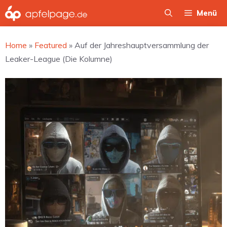
Zum
Menü
Inhalt
springen
Home
»
Featured
»
Auf der Jahreshauptversammlung der
Leaker-League (Die Kolumne)