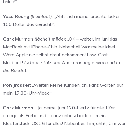
teilen!“
Yoss Roung
(kleinlaut):
„Ähh… ich meine, brachte locker
100 Dollar, das Gerücht!“.
Gark Murman
(lächelt milde):
„OK – weiter. Im Juni das
MacBook mit iPhone-Chip. Nebenbei! War meine Idee!
Wäre Apple nie selbst drauf gekommen! Low-Cost-
Macbook!
(schaut stolz und Anerkennung erwartend in
die Runde).
Pon Jrosser:
„Weiter! Meine Kunden, äh, Fans warten auf
mein 17.30-Uhr-Video!“
Gark Murman:
„Ja, gerne. Juni 120-Hertz für alle 17er,
orange als Farbe und – ganz unbescheiden – mein
Meisterstück: OS 26 für alles! Nebenbei: Tim, ähhh, Cim war