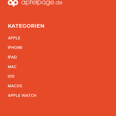
KATEGORIEN
APPL
E
IPHON
E
IPA
D
MA
C
IO
S
MACO
S
APPLE WATC
H