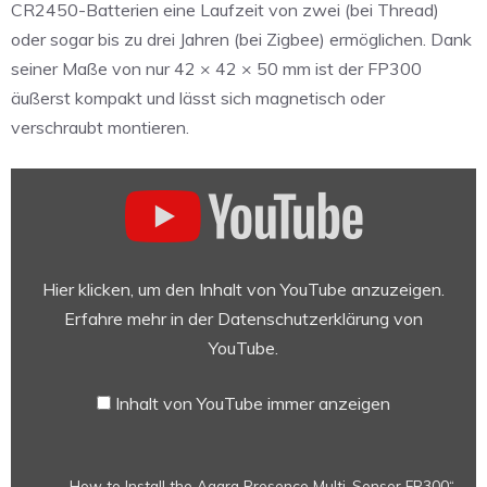
CR2450-Batterien eine Laufzeit von zwei (bei Thread)
oder sogar bis zu drei Jahren (bei Zigbee) ermöglichen. Dank
seiner Maße von nur 42 × 42 × 50 mm ist der FP300
äußerst kompakt und lässt sich magnetisch oder
verschraubt montieren.
„How
to
Install
the
Aqara
Hier klicken, um den Inhalt von YouTube anzuzeigen.
Presence
Erfahre mehr in der
Datenschutzerklärung von
Multi-
YouTube
.
Sensor
FP300“
Inhalt von YouTube immer anzeigen
von
YouTube
anzeigen
„How to Install the Aqara Presence Multi-Sensor FP300“