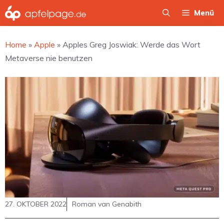
Zum
Menü
Inhalt
springen
Home
»
Apple
»
Apples Greg Joswiak: Werde das Wort
Metaverse nie benutzen
27. OKTOBER 2022
Roman van Genabith