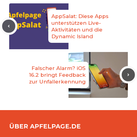
AppSalat: Diese Apps
unterstützen Live-
Aktivitäten und die
Dynamic Island
Falscher Alarm? iOS
16.2 bringt Feedback
zur Unfallerkennung
ÜBER APFELPAGE.DE