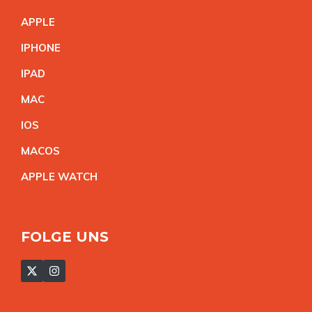
APPL
E
IPHON
E
IPA
D
MA
C
IO
S
MACO
S
APPLE WATC
H
FOLGE UNS