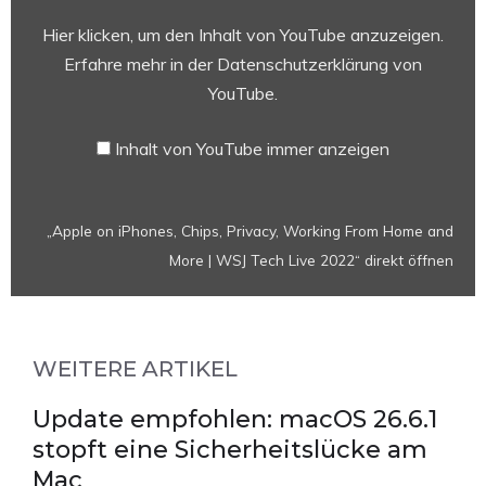
Chips,
Privacy,
Hier klicken, um den Inhalt von YouTube anzuzeigen.
Working
Erfahre mehr in der
Datenschutzerklärung von
From
YouTube
.
Home
and
Inhalt von YouTube immer anzeigen
More
|
WSJ
„Apple on iPhones, Chips, Privacy, Working From Home and
Tech
More | WSJ Tech Live 2022“ direkt öffnen
Live
2022“
von
YouTube
WEITERE ARTIKEL
anzeigen
Update empfohlen: macOS 26.6.1
stopft eine Sicherheitslücke am
Mac