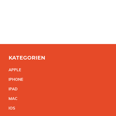
KATEGORIEN
APPL
E
IPHON
E
IPA
D
MA
C
IO
S